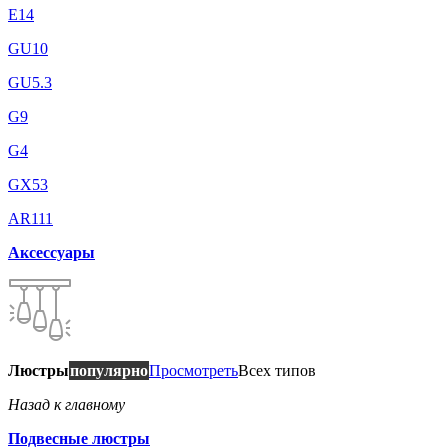
E14
GU10
GU5.3
G9
G4
GX53
AR111
Аксессуары
Люстры
популярно
Просмотреть
Всех типов
Назад к главному
Подвесные люстры