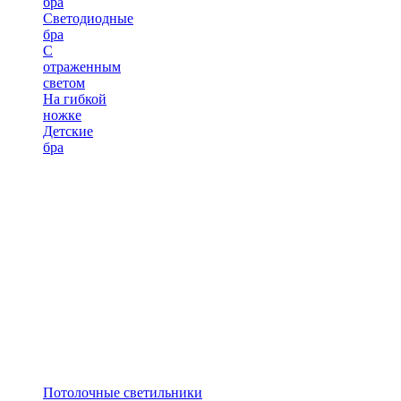
бра
Светодиодные
бра
С
отраженным
светом
На гибкой
ножке
Детские
бра
Потолочные светильники