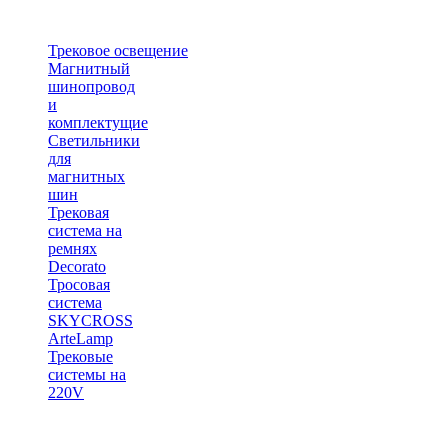
Трековое освещение
Магнитный
шинопровод
и
комплектущие
Светильники
для
магнитных
шин
Трековая
система на
ремнях
Decorato
Тросовая
система
SKYCROSS
ArteLamp
Трековые
системы на
220V