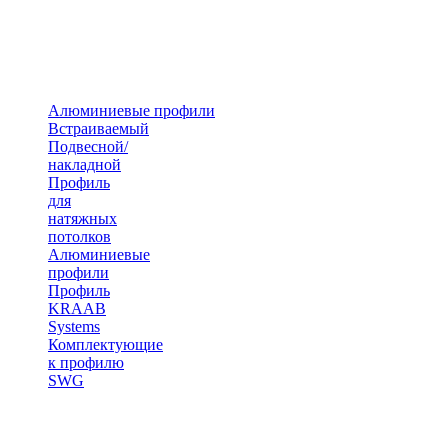
Алюминиевые профили
Встраиваемый
Подвесной/
накладной
Профиль
для
натяжных
потолков
Алюминиевые
профили
Профиль
KRAAB
Systems
Комплектующие
к профилю
SWG