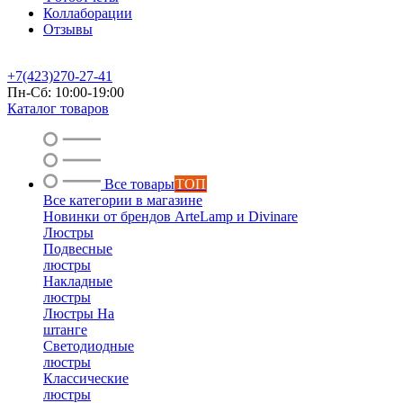
Коллаборации
Отзывы
+7(423)270-27-41
Пн-Сб: 10:00-19:00
Каталог товаров
Все товары
ТОП
Все категории в магазине
Новинки от брендов ArteLamp и Divinare
Люстры
Подвесные
люстры
Накладные
люстры
Люстры На
штанге
Светодиодные
люстры
Классические
люстры