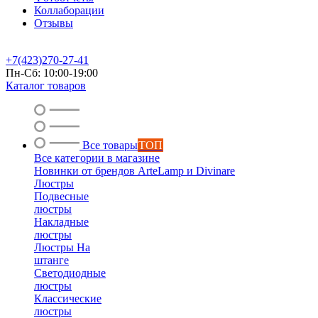
Коллаборации
Отзывы
+7(423)270-27-41
Пн-Сб: 10:00-19:00
Каталог товаров
Все товары
ТОП
Все категории в магазине
Новинки от брендов ArteLamp и Divinare
Люстры
Подвесные
люстры
Накладные
люстры
Люстры На
штанге
Светодиодные
люстры
Классические
люстры