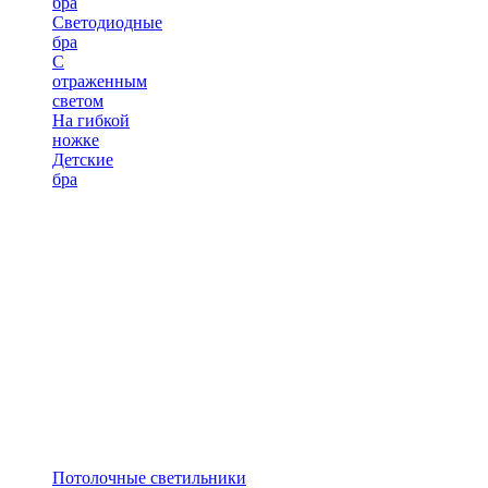
бра
Светодиодные
бра
С
отраженным
светом
На гибкой
ножке
Детские
бра
Потолочные светильники