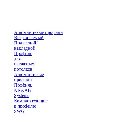
Алюминиевые профили
Встраиваемый
Подвесной/
накладной
Профиль
для
натяжных
потолков
Алюминиевые
профили
Профиль
KRAAB
Systems
Комплектующие
к профилю
SWG