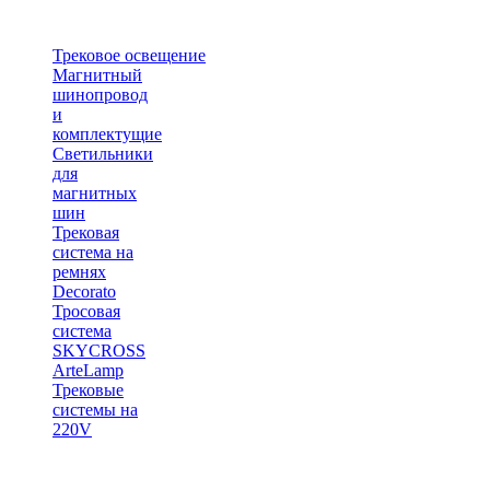
Трековое освещение
Магнитный
шинопровод
и
комплектущие
Светильники
для
магнитных
шин
Трековая
система на
ремнях
Decorato
Тросовая
система
SKYCROSS
ArteLamp
Трековые
системы на
220V