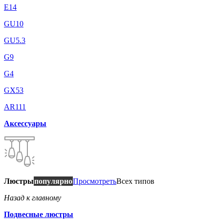
E14
GU10
GU5.3
G9
G4
GX53
AR111
Аксессуары
Люстры
популярно
Просмотреть
Всех типов
Назад к главному
Подвесные люстры