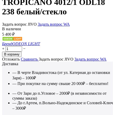
TROPICANO 4012/1 ODL18
238 белый/стекло
Задать вопрос JIVO
Задать вопрос WA
В наличии
5 400
₽
Бренд
ODEON LIGHT
+
−
В корзину
Отложить
Сравнить
Задать вопрос JIVO
Задать вопрос WA
Доставка
— В черте Владивостока (от ул. Катерная до остановки
Заря) – 1000₽
— При покупке на сумму свыше 20 000₽ – бесплатно!
— От Зари до п.Угловое – 2000₽ (в независимости от
суммы заказа)
— До г.Артем, п.Вольно-Надеждинское и Соловей-Ключ
– 3000₽