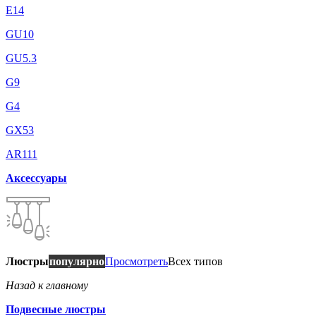
E14
GU10
GU5.3
G9
G4
GX53
AR111
Аксессуары
Люстры
популярно
Просмотреть
Всех типов
Назад к главному
Подвесные люстры