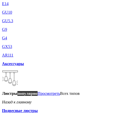
E14
GU10
GU5.3
G9
G4
GX53
AR111
Аксессуары
Люстры
популярно
Просмотреть
Всех типов
Назад к главному
Подвесные люстры