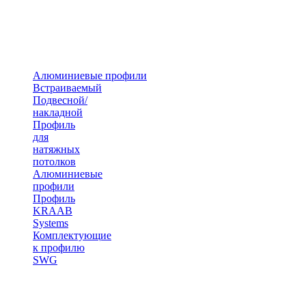
Алюминиевые профили
Встраиваемый
Подвесной/
накладной
Профиль
для
натяжных
потолков
Алюминиевые
профили
Профиль
KRAAB
Systems
Комплектующие
к профилю
SWG