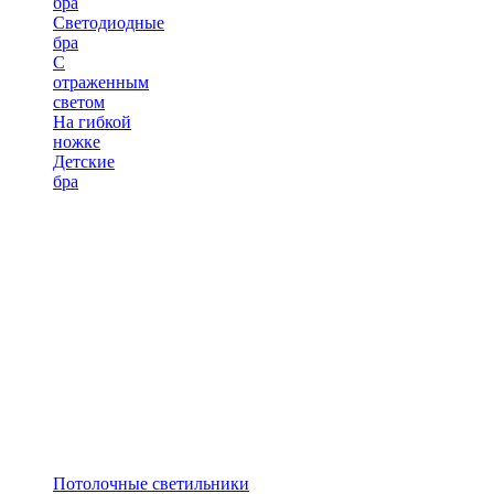
бра
Светодиодные
бра
С
отраженным
светом
На гибкой
ножке
Детские
бра
Потолочные светильники