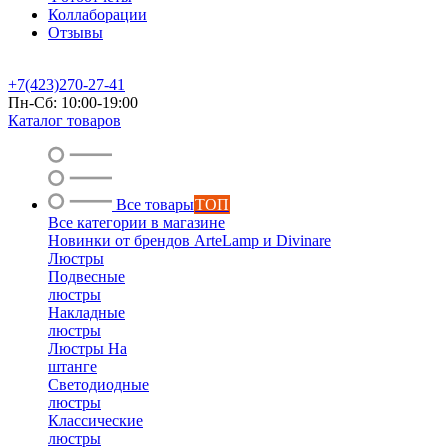
Коллаборации
Отзывы
+7(423)270-27-41
Пн-Сб: 10:00-19:00
Каталог товаров
Все товары
ТОП
Все категории в магазине
Новинки от брендов ArteLamp и Divinare
Люстры
Подвесные
люстры
Накладные
люстры
Люстры На
штанге
Светодиодные
люстры
Классические
люстры