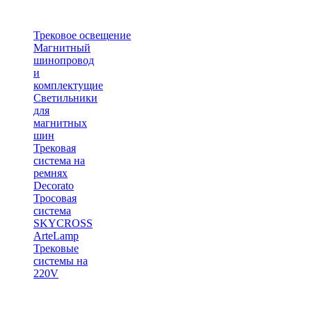
Трековое освещение
Магнитный
шинопровод
и
комплектущие
Светильники
для
магнитных
шин
Трековая
система на
ремнях
Decorato
Тросовая
система
SKYCROSS
ArteLamp
Трековые
системы на
220V