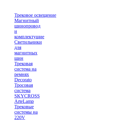
Трековое освещение
Магнитный
шинопровод
и
комплектущие
Светильники
для
магнитных
шин
Трековая
система на
ремнях
Decorato
Тросовая
система
SKYCROSS
ArteLamp
Трековые
системы на
220V