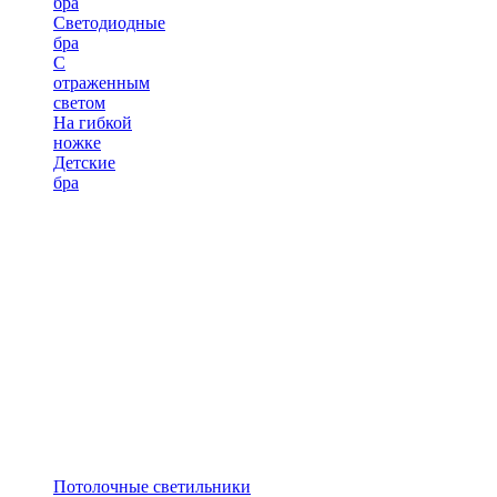
бра
Светодиодные
бра
С
отраженным
светом
На гибкой
ножке
Детские
бра
Потолочные светильники