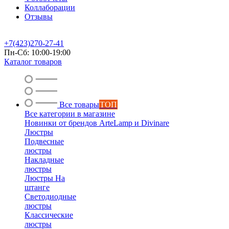
Коллаборации
Отзывы
+7(423)270-27-41
Пн-Сб: 10:00-19:00
Каталог товаров
Все товары
ТОП
Все категории в магазине
Новинки от брендов ArteLamp и Divinare
Люстры
Подвесные
люстры
Накладные
люстры
Люстры На
штанге
Светодиодные
люстры
Классические
люстры