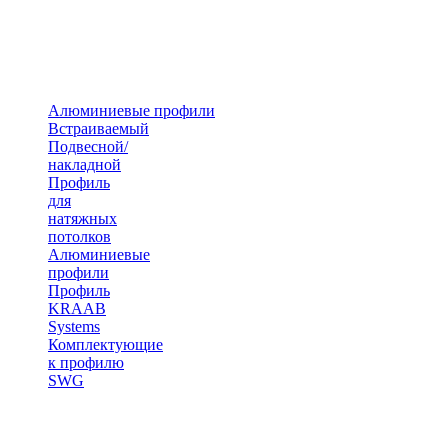
Алюминиевые профили
Встраиваемый
Подвесной/
накладной
Профиль
для
натяжных
потолков
Алюминиевые
профили
Профиль
KRAAB
Systems
Комплектующие
к профилю
SWG