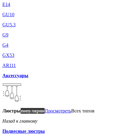
E14
GU10
GU5.3
G9
G4
GX53
AR111
Аксессуары
Люстры
популярно
Просмотреть
Всех типов
Назад к главному
Подвесные люстры