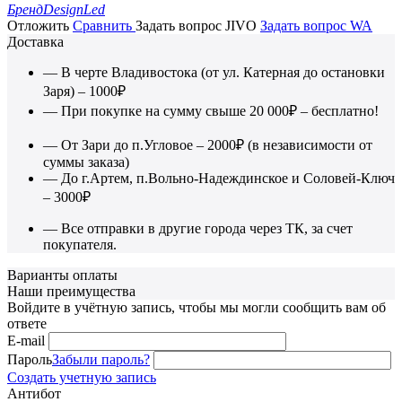
Бренд
DesignLed
Отложить
Сравнить
Задать вопрос JIVO
Задать вопрос WA
Доставка
— В черте Владивостока (от ул. Катерная до остановки
Заря) – 1000₽
— При покупке на сумму свыше 20 000₽ – бесплатно!
— От Зари до п.Угловое – 2000₽ (в независимости от
суммы заказа)
— До г.Артем, п.Вольно-Надеждинское и Соловей-Ключ
– 3000₽
— Все отправки в другие города через ТК, за счет
покупателя.
Варианты оплаты
Наши преимущества
Войдите в учётную запись, чтобы мы могли сообщить вам об
ответе
E-mail
Пароль
Забыли пароль?
Создать учетную запись
Антибот