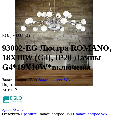
КОД
:
93002-EG
93002-EG Люстра ROMANO,
18X10W (G4), IP20 Лампы
G4*18X10W*включены
Задать вопрос JIVO
Задать вопрос WA
Под заказ
24 190
₽
Бренд
EGLO
Отложить
Сравнить
Задать вопрос JIVO
Задать вопрос WA