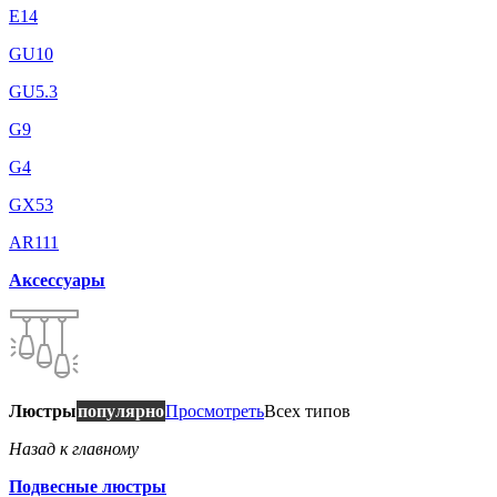
E14
GU10
GU5.3
G9
G4
GX53
AR111
Аксессуары
Люстры
популярно
Просмотреть
Всех типов
Назад к главному
Подвесные люстры