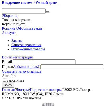
Внедрение систем «Умный дом»
0
Корзина
Товары в корзине:
Корзина пуста
Корзина
Оформить заказ
Аккаунт
Заказы
Список сравнения
Отложенные товары
Войти
Регистрация
E-mail
Пароль
Забыли пароль?
Создать учетную запись
Антибот
Запомнить
Войти
Главная
/
Люстры
/
Подвесные люстры
/
93002-EG Люстра
ROMANO, 18X10W (G4), IP20 Лампы
G4*18X10W*включены