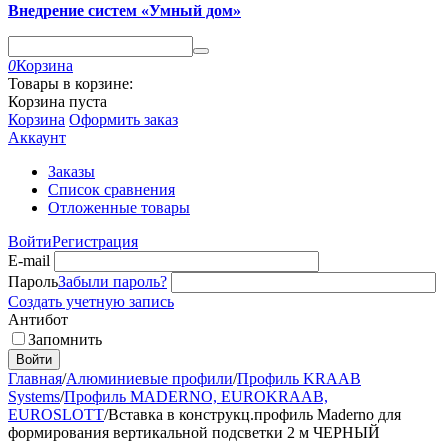
Внедрение систем «Умный дом»
0
Корзина
Товары в корзине:
Корзина пуста
Корзина
Оформить заказ
Аккаунт
Заказы
Список сравнения
Отложенные товары
Войти
Регистрация
E-mail
Пароль
Забыли пароль?
Создать учетную запись
Антибот
Запомнить
Войти
Главная
/
Алюминиевые профили
/
Профиль KRAAB
Systems
/
Профиль MADERNO, EUROKRAAB,
EUROSLOTT
/
Вставка в конструкц.профиль Maderno для
формирования вертикальной подсветки 2 м ЧЕРНЫЙ