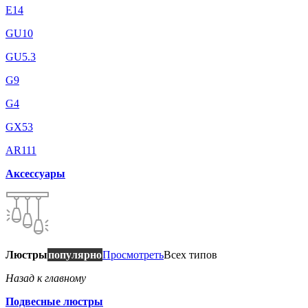
E14
GU10
GU5.3
G9
G4
GX53
AR111
Аксессуары
Люстры
популярно
Просмотреть
Всех типов
Назад к главному
Подвесные люстры