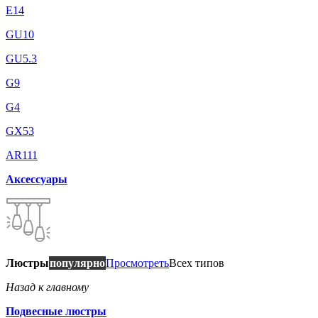
E14
GU10
GU5.3
G9
G4
GX53
AR111
Аксессуары
Люстры
популярно
Просмотреть
Всех типов
Назад к главному
Подвесные люстры