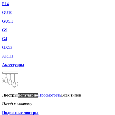
E14
GU10
GU5.3
G9
G4
GX53
AR111
Аксессуары
Люстры
популярно
Просмотреть
Всех типов
Назад к главному
Подвесные люстры