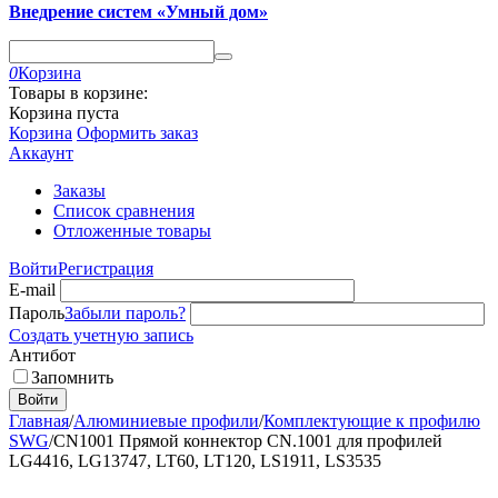
Внедрение систем «Умный дом»
0
Корзина
Товары в корзине:
Корзина пуста
Корзина
Оформить заказ
Аккаунт
Заказы
Список сравнения
Отложенные товары
Войти
Регистрация
E-mail
Пароль
Забыли пароль?
Создать учетную запись
Антибот
Запомнить
Войти
Главная
/
Алюминиевые профили
/
Комплектующие к профилю
SWG
/
CN1001 Прямой коннектор CN.1001 для профилей
LG4416, LG13747, LT60, LT120, LS1911, LS3535