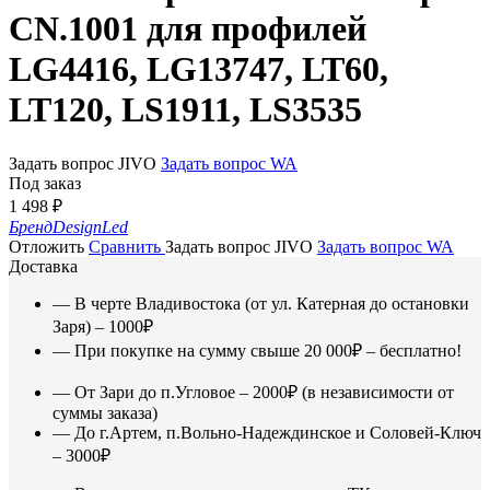
CN.1001 для профилей
LG4416, LG13747, LT60,
LT120, LS1911, LS3535
Задать вопрос JIVO
Задать вопрос WA
Под заказ
1 498
₽
Бренд
DesignLed
Отложить
Сравнить
Задать вопрос JIVO
Задать вопрос WA
Доставка
— В черте Владивостока (от ул. Катерная до остановки
Заря) – 1000₽
— При покупке на сумму свыше 20 000₽ – бесплатно!
— От Зари до п.Угловое – 2000₽ (в независимости от
суммы заказа)
— До г.Артем, п.Вольно-Надеждинское и Соловей-Ключ
– 3000₽