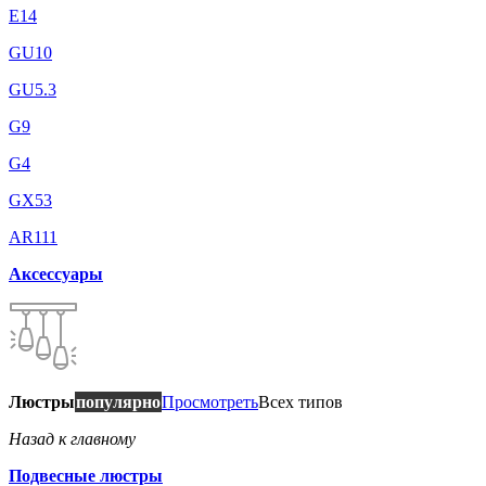
E14
GU10
GU5.3
G9
G4
GX53
AR111
Аксессуары
Люстры
популярно
Просмотреть
Всех типов
Назад к главному
Подвесные люстры