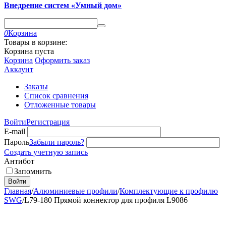
Внедрение систем «Умный дом»
0
Корзина
Товары в корзине:
Корзина пуста
Корзина
Оформить заказ
Аккаунт
Заказы
Список сравнения
Отложенные товары
Войти
Регистрация
E-mail
Пароль
Забыли пароль?
Создать учетную запись
Антибот
Запомнить
Войти
Главная
/
Алюминиевые профили
/
Комплектующие к профилю
SWG
/
L79-180 Прямой коннектор для профиля L9086