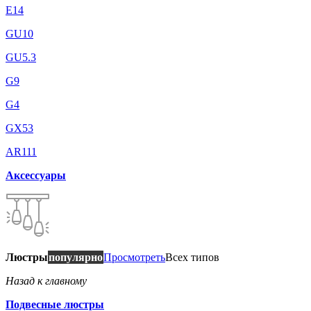
E14
GU10
GU5.3
G9
G4
GX53
AR111
Аксессуары
Люстры
популярно
Просмотреть
Всех типов
Назад к главному
Подвесные люстры