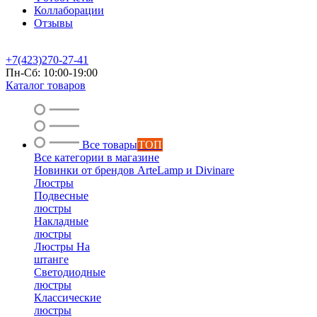
Коллаборации
Отзывы
+7(423)270-27-41
Пн-Сб: 10:00-19:00
Каталог товаров
Все товары
ТОП
Все категории в магазине
Новинки от брендов ArteLamp и Divinare
Люстры
Подвесные
люстры
Накладные
люстры
Люстры На
штанге
Светодиодные
люстры
Классические
люстры