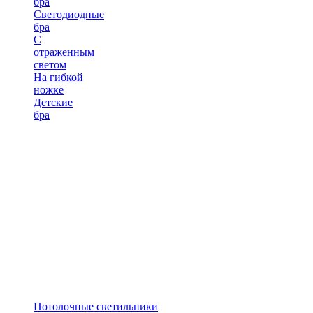
бра
Светодиодные
бра
С
отраженным
светом
На гибкой
ножке
Детские
бра
Потолочные светильники