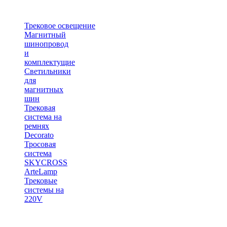
Трековое освещение
Магнитный
шинопровод
и
комплектущие
Светильники
для
магнитных
шин
Трековая
система на
ремнях
Decorato
Тросовая
система
SKYCROSS
ArteLamp
Трековые
системы на
220V