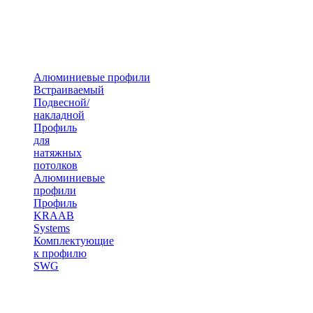
Алюминиевые профили
Встраиваемый
Подвесной/
накладной
Профиль
для
натяжных
потолков
Алюминиевые
профили
Профиль
KRAAB
Systems
Комплектующие
к профилю
SWG