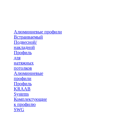
Алюминиевые профили
Встраиваемый
Подвесной/
накладной
Профиль
для
натяжных
потолков
Алюминиевые
профили
Профиль
KRAAB
Systems
Комплектующие
к профилю
SWG