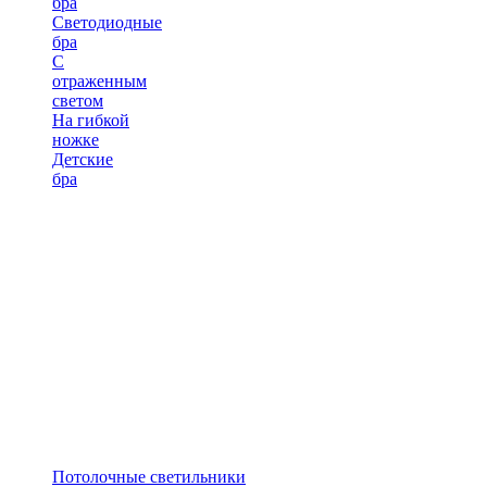
бра
Светодиодные
бра
С
отраженным
светом
На гибкой
ножке
Детские
бра
Потолочные светильники