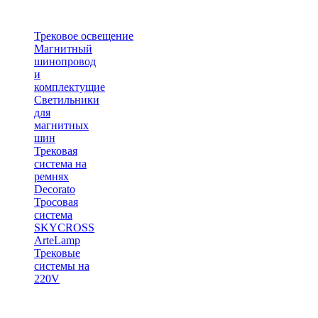
Трековое освещение
Магнитный
шинопровод
и
комплектущие
Светильники
для
магнитных
шин
Трековая
система на
ремнях
Decorato
Тросовая
система
SKYCROSS
ArteLamp
Трековые
системы на
220V