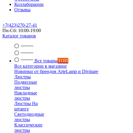
Коллаборации
Отзывы
+7(423)270-27-41
Пн-Сб: 10:00-19:00
Каталог товаров
Все товары
ТОП
Все категории в магазине
Новинки от брендов ArteLamp и Divinare
Люстры
Подвесные
люстры
Накладные
люстры
Люстры На
штанге
Светодиодные
люстры
Классические
люстры