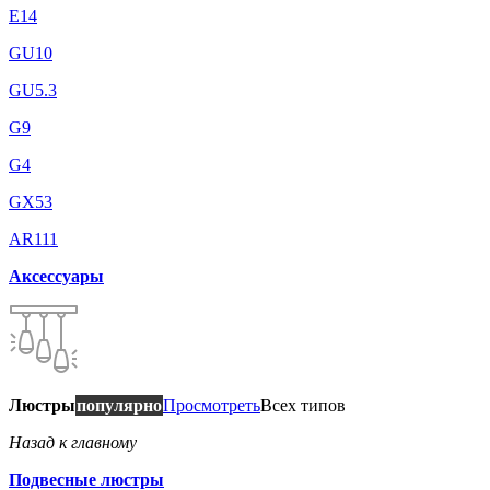
E14
GU10
GU5.3
G9
G4
GX53
AR111
Аксессуары
Люстры
популярно
Просмотреть
Всех типов
Назад к главному
Подвесные люстры