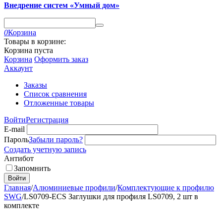
Внедрение систем «Умный дом»
0
Корзина
Товары в корзине:
Корзина пуста
Корзина
Оформить заказ
Аккаунт
Заказы
Список сравнения
Отложенные товары
Войти
Регистрация
E-mail
Пароль
Забыли пароль?
Создать учетную запись
Антибот
Запомнить
Войти
Главная
/
Алюминиевые профили
/
Комплектующие к профилю
SWG
/
LS0709-ECS Заглушки для профиля LS0709, 2 шт в
комплекте