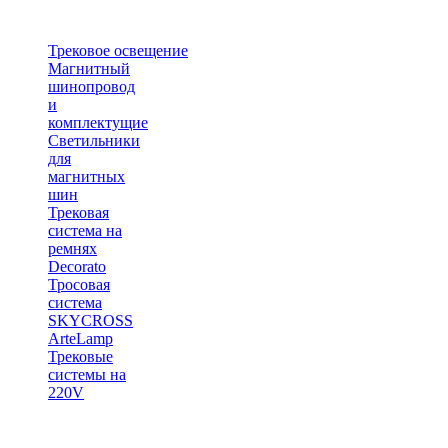
Трековое освещение
Магнитный
шинопровод
и
комплектущие
Светильники
для
магнитных
шин
Трековая
система на
ремнях
Decorato
Тросовая
система
SKYCROSS
ArteLamp
Трековые
системы на
220V