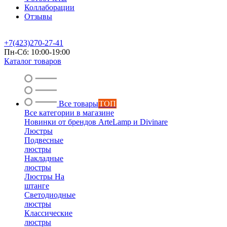
Коллаборации
Отзывы
+7(423)270-27-41
Пн-Сб: 10:00-19:00
Каталог товаров
Все товары
ТОП
Все категории в магазине
Новинки от брендов ArteLamp и Divinare
Люстры
Подвесные
люстры
Накладные
люстры
Люстры На
штанге
Светодиодные
люстры
Классические
люстры