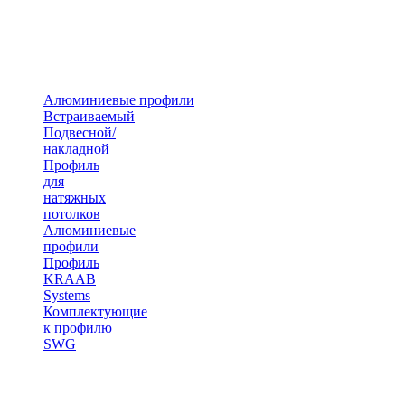
Алюминиевые профили
Встраиваемый
Подвесной/
накладной
Профиль
для
натяжных
потолков
Алюминиевые
профили
Профиль
KRAAB
Systems
Комплектующие
к профилю
SWG