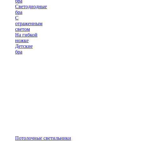
бра
Светодиодные
бра
С
отраженным
светом
На гибкой
ножке
Детские
бра
Потолочные светильники