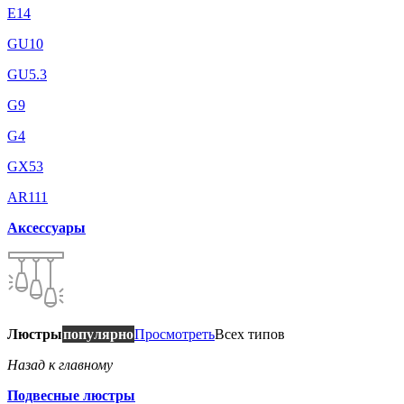
E14
GU10
GU5.3
G9
G4
GX53
AR111
Аксессуары
Люстры
популярно
Просмотреть
Всех типов
Назад к главному
Подвесные люстры