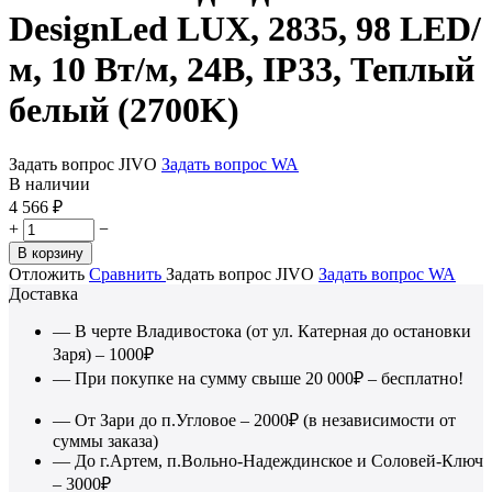
DesignLed LUX, 2835, 98 LED/
м, 10 Вт/м, 24В, IP33, Теплый
белый (2700K)
Задать вопрос JIVO
Задать вопрос WA
В наличии
4 566
₽
+
−
В корзину
Отложить
Сравнить
Задать вопрос JIVO
Задать вопрос WA
Доставка
— В черте Владивостока (от ул. Катерная до остановки
Заря) – 1000₽
— При покупке на сумму свыше 20 000₽ – бесплатно!
— От Зари до п.Угловое – 2000₽ (в независимости от
суммы заказа)
— До г.Артем, п.Вольно-Надеждинское и Соловей-Ключ
– 3000₽