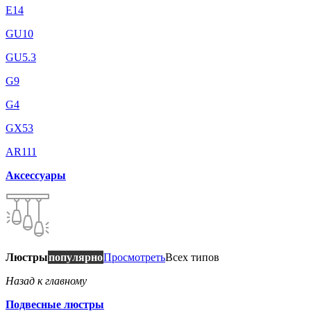
E14
GU10
GU5.3
G9
G4
GX53
AR111
Аксессуары
Люстры
популярно
Просмотреть
Всех типов
Назад к главному
Подвесные люстры