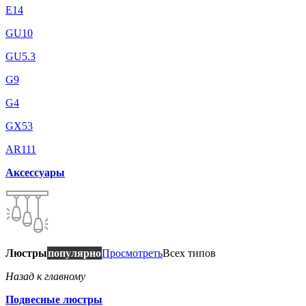
E14
GU10
GU5.3
G9
G4
GX53
AR111
Аксессуары
Люстры
популярно
Просмотреть
Всех типов
Назад к главному
Подвесные люстры