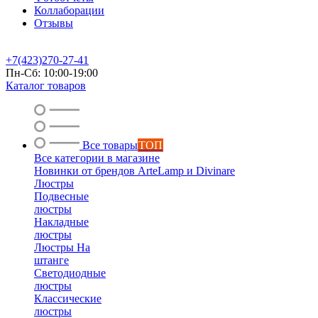
Коллаборации
Отзывы
+7(423)270-27-41
Пн-Сб: 10:00-19:00
Каталог товаров
Все товары
ТОП
Все категории в магазине
Новинки от брендов ArteLamp и Divinare
Люстры
Подвесные
люстры
Накладные
люстры
Люстры На
штанге
Светодиодные
люстры
Классические
люстры