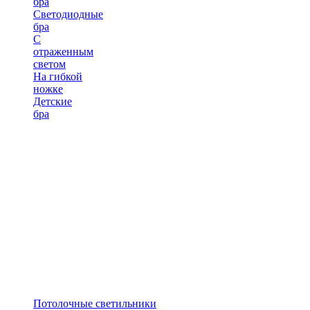
бра
Светодиодные
бра
С
отраженным
светом
На гибкой
ножке
Детские
бра
Потолочные светильники