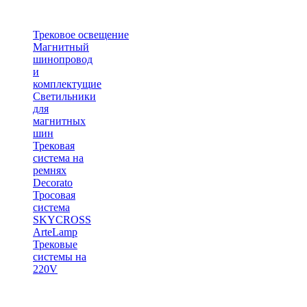
Трековое освещение
Магнитный
шинопровод
и
комплектущие
Светильники
для
магнитных
шин
Трековая
система на
ремнях
Decorato
Тросовая
система
SKYCROSS
ArteLamp
Трековые
системы на
220V