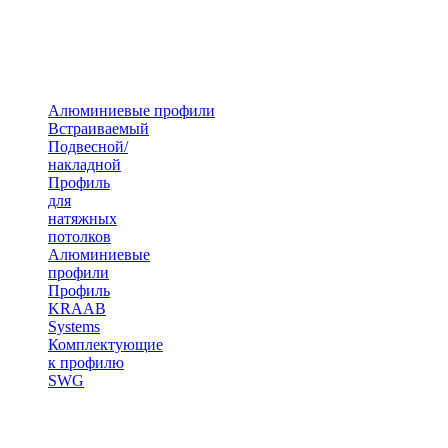
Алюминиевые профили
Встраиваемый
Подвесной/
накладной
Профиль
для
натяжных
потолков
Алюминиевые
профили
Профиль
KRAAB
Systems
Комплектующие
к профилю
SWG