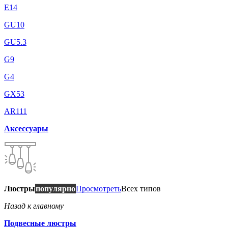
E14
GU10
GU5.3
G9
G4
GX53
AR111
Аксессуары
Люстры
популярно
Просмотреть
Всех типов
Назад к главному
Подвесные люстры