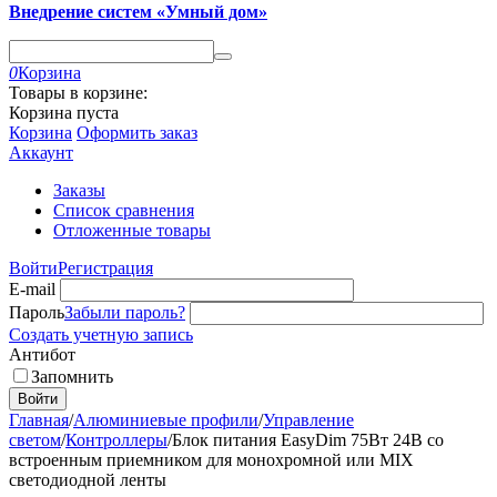
Внедрение систем «Умный дом»
0
Корзина
Товары в корзине:
Корзина пуста
Корзина
Оформить заказ
Аккаунт
Заказы
Список сравнения
Отложенные товары
Войти
Регистрация
E-mail
Пароль
Забыли пароль?
Создать учетную запись
Антибот
Запомнить
Войти
Главная
/
Алюминиевые профили
/
Управление
светом
/
Контроллеры
/
Блок питания EasyDim 75Вт 24В со
встроенным приемником для монохромной или MIX
светодиодной ленты