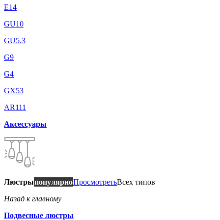
E14
GU10
GU5.3
G9
G4
GX53
AR111
Аксессуары
Люстры
популярно
Просмотреть
Всех типов
Назад к главному
Подвесные люстры