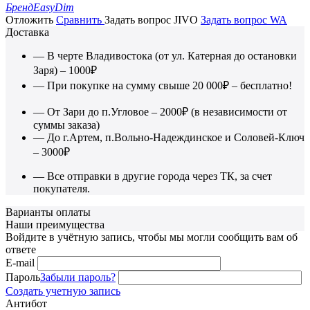
Бренд
EasyDim
Отложить
Сравнить
Задать вопрос JIVO
Задать вопрос WA
Доставка
— В черте Владивостока (от ул. Катерная до остановки
Заря) – 1000₽
— При покупке на сумму свыше 20 000₽ – бесплатно!
— От Зари до п.Угловое – 2000₽ (в независимости от
суммы заказа)
— До г.Артем, п.Вольно-Надеждинское и Соловей-Ключ
– 3000₽
— Все отправки в другие города через ТК, за счет
покупателя.
Варианты оплаты
Наши преимущества
Войдите в учётную запись, чтобы мы могли сообщить вам об
ответе
E-mail
Пароль
Забыли пароль?
Создать учетную запись
Антибот