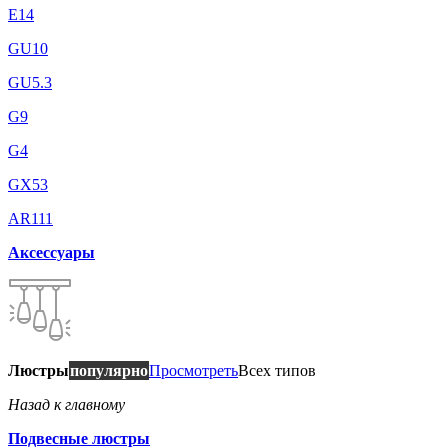
E14
GU10
GU5.3
G9
G4
GX53
AR111
Аксессуары
Люстры
популярно
Просмотреть
Всех типов
Назад к главному
Подвесные люстры