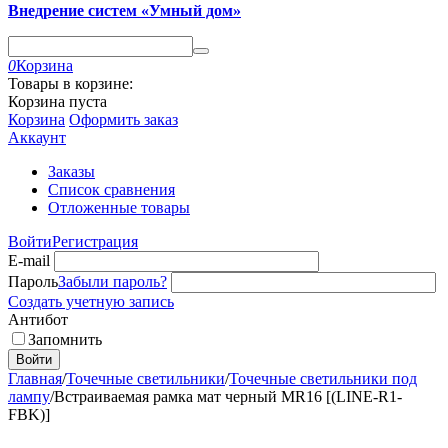
Внедрение систем «Умный дом»
0
Корзина
Товары в корзине:
Корзина пуста
Корзина
Оформить заказ
Аккаунт
Заказы
Список сравнения
Отложенные товары
Войти
Регистрация
E-mail
Пароль
Забыли пароль?
Создать учетную запись
Антибот
Запомнить
Войти
Главная
/
Точечные светильники
/
Точечные светильники под
лампу
/
Встраиваемая рамка мат черный MR16 [(LINE-R1-
FBK)]