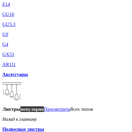
E14
GU10
GU5.3
G9
G4
GX53
AR111
Аксессуары
Люстры
популярно
Просмотреть
Всех типов
Назад к главному
Подвесные люстры