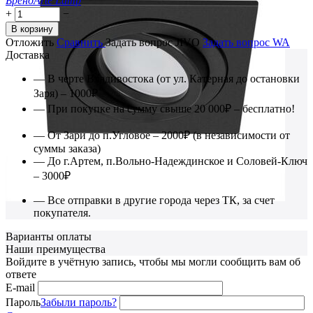
Бренд
Arte Lamp
+
−
В корзину
Отложить
Сравнить
Задать вопрос JIVO
Задать вопрос WA
Доставка
— В черте Владивостока (от ул. Катерная до остановки
Заря) – 1000₽
— При покупке на сумму свыше 20 000₽ – бесплатно!
— От Зари до п.Угловое – 2000₽ (в независимости от
суммы заказа)
— До г.Артем, п.Вольно-Надеждинское и Соловей-Ключ
– 3000₽
— Все отправки в другие города через ТК, за счет
покупателя.
Варианты оплаты
Наши преимущества
Войдите в учётную запись, чтобы мы могли сообщить вам об
ответе
E-mail
Пароль
Забыли пароль?