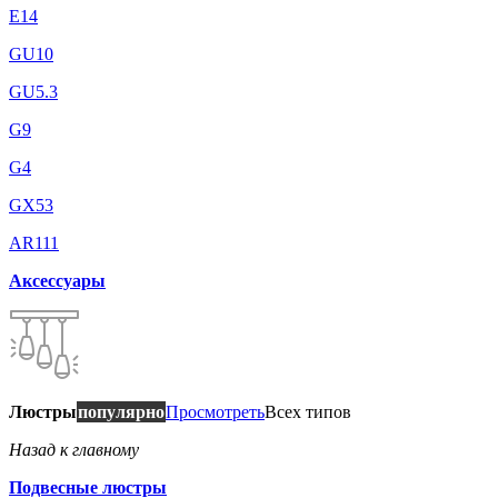
E14
GU10
GU5.3
G9
G4
GX53
AR111
Аксессуары
Люстры
популярно
Просмотреть
Всех типов
Назад к главному
Подвесные люстры