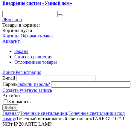
Внедрение систем «Умный дом»
0
Корзина
Товары в корзине:
Корзина пуста
Корзина
Оформить заказ
Аккаунт
Заказы
Список сравнения
Отложенные товары
Войти
Регистрация
E-mail
Пароль
Забыли пароль?
Создать учетную запись
Антибот
Запомнить
Войти
Главная
/
Точечные светильники
/
Точечные светильники под
лампу
/
Точечный встраиваемый светильникTARF GU10 * 1
50Вт IP 20 ARTE LAMP