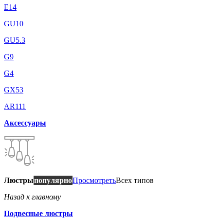
E14
GU10
GU5.3
G9
G4
GX53
AR111
Аксессуары
Люстры
популярно
Просмотреть
Всех типов
Назад к главному
Подвесные люстры