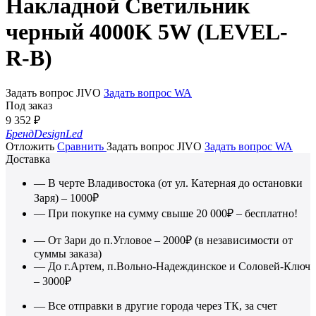
Накладной Cветильник
черный 4000K 5W (LEVEL-
R-B)
Задать вопрос JIVO
Задать вопрос WA
Под заказ
9 352
₽
Бренд
DesignLed
Отложить
Сравнить
Задать вопрос JIVO
Задать вопрос WA
Доставка
— В черте Владивостока (от ул. Катерная до остановки
Заря) – 1000₽
— При покупке на сумму свыше 20 000₽ – бесплатно!
— От Зари до п.Угловое – 2000₽ (в независимости от
суммы заказа)
— До г.Артем, п.Вольно-Надеждинское и Соловей-Ключ
– 3000₽
— Все отправки в другие города через ТК, за счет