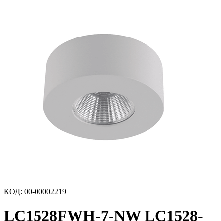
КОД
:
00-00002219
LC1528FWH-7-NW LC1528-