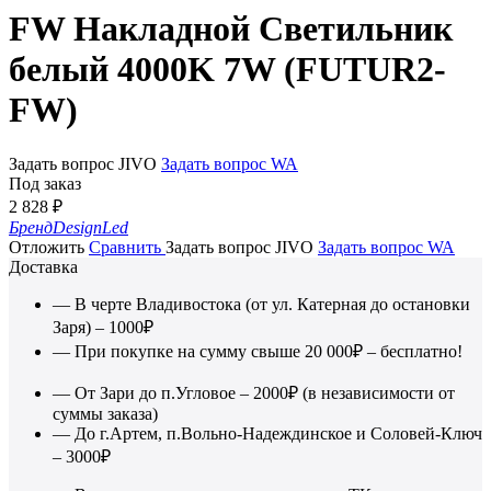
FW Накладной Светильник
белый 4000K 7W (FUTUR2-
FW)
Задать вопрос JIVO
Задать вопрос WA
Под заказ
2 828
₽
Бренд
DesignLed
Отложить
Сравнить
Задать вопрос JIVO
Задать вопрос WA
Доставка
— В черте Владивостока (от ул. Катерная до остановки
Заря) – 1000₽
— При покупке на сумму свыше 20 000₽ – бесплатно!
— От Зари до п.Угловое – 2000₽ (в независимости от
суммы заказа)
— До г.Артем, п.Вольно-Надеждинское и Соловей-Ключ
– 3000₽