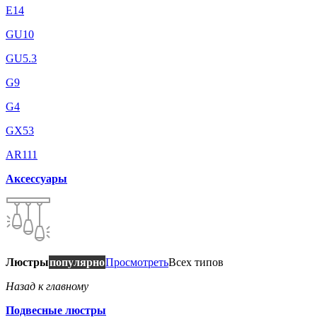
E14
GU10
GU5.3
G9
G4
GX53
AR111
Аксессуары
Люстры
популярно
Просмотреть
Всех типов
Назад к главному
Подвесные люстры