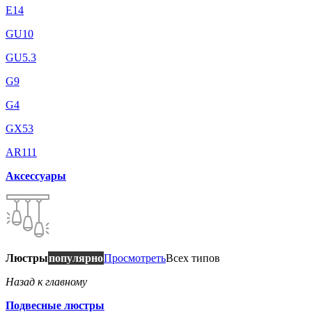
E14
GU10
GU5.3
G9
G4
GX53
AR111
Аксессуары
Люстры
популярно
Просмотреть
Всех типов
Назад к главному
Подвесные люстры