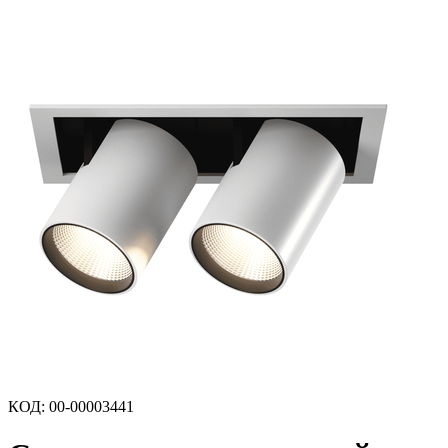
КОД
:
00-00003441