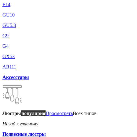
E14
GU10
GU5.3
G9
G4
GX53
AR111
Аксессуары
Люстры
популярно
Просмотреть
Всех типов
Назад к главному
Подвесные люстры