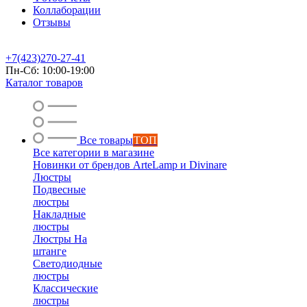
Коллаборации
Отзывы
+7(423)270-27-41
Пн-Сб: 10:00-19:00
Каталог товаров
Все товары
ТОП
Все категории в магазине
Новинки от брендов ArteLamp и Divinare
Люстры
Подвесные
люстры
Накладные
люстры
Люстры На
штанге
Светодиодные
люстры
Классические
люстры