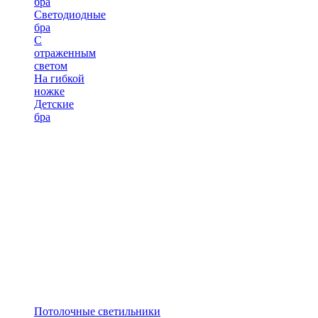
бра
Светодиодные
бра
С
отраженным
светом
На гибкой
ножке
Детские
бра
Потолочные светильники