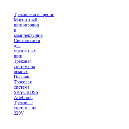
Трековое освещение
Магнитный
шинопровод
и
комплектущие
Светильники
для
магнитных
шин
Трековая
система на
ремнях
Decorato
Тросовая
система
SKYCROSS
ArteLamp
Трековые
системы на
220V