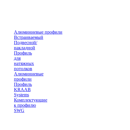
Алюминиевые профили
Встраиваемый
Подвесной/
накладной
Профиль
для
натяжных
потолков
Алюминиевые
профили
Профиль
KRAAB
Systems
Комплектующие
к профилю
SWG