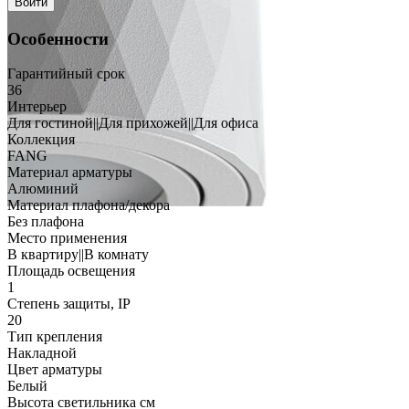
Войти
Особенности
Гарантийный срок
36
Интерьер
Для гостиной||Для прихожей||Для офиса
Коллекция
FANG
Материал арматуры
Алюминий
Материал плафона/декора
Без плафона
Место применения
В квартиру||В комнату
Площадь освещения
1
Степень защиты, IP
20
Тип крепления
Накладной
Цвет арматуры
Белый
Высота светильника см