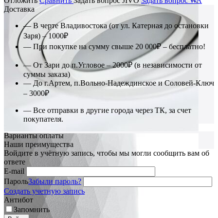
Отложить
Сравнить
Задать вопрос JIVO
Задать вопрос WA
Доставка
— В черте Владивостока (от ул. Катерная до остановки
Заря) – 1000₽
— При покупке на сумму свыше 20 000₽ – бесплатно!
— От Зари до п.Угловое – 2000₽ (в независимости от
суммы заказа)
— До г.Артем, п.Вольно-Надеждинское и Соловей-Ключ
– 3000₽
— Все отправки в другие города через ТК, за счет
покупателя.
Варианты оплаты
Наши преимущества
Войдите в учётную запись, чтобы мы могли сообщить вам об
ответе
E-mail
Пароль
Забыли пароль?
Создать учетную запись
Антибот
Запомнить