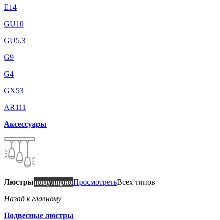
E14
GU10
GU5.3
G9
G4
GX53
AR111
Аксессуары
Люстры
популярно
Просмотреть
Всех типов
Назад к главному
Подвесные люстры