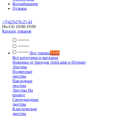
Коллаборации
Отзывы
+7(423)270-27-41
Пн-Сб: 10:00-19:00
Каталог товаров
Все товары
ТОП
Все категории в магазине
Новинки от брендов ArteLamp и Divinare
Люстры
Подвесные
люстры
Накладные
люстры
Люстры На
штанге
Светодиодные
люстры
Классические
люстры