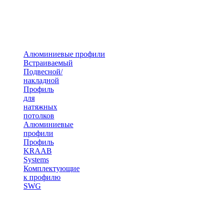
Алюминиевые профили
Встраиваемый
Подвесной/
накладной
Профиль
для
натяжных
потолков
Алюминиевые
профили
Профиль
KRAAB
Systems
Комплектующие
к профилю
SWG