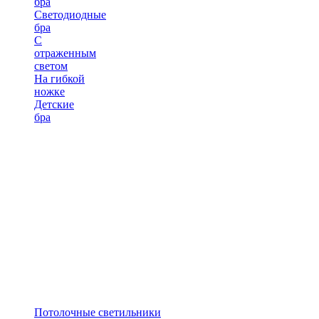
бра
Светодиодные
бра
С
отраженным
светом
На гибкой
ножке
Детские
бра
Потолочные светильники