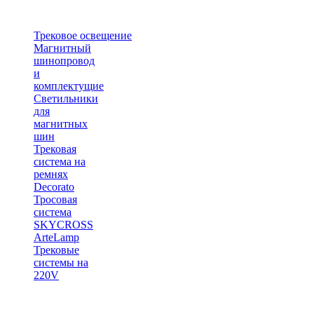
Трековое освещение
Магнитный
шинопровод
и
комплектущие
Светильники
для
магнитных
шин
Трековая
система на
ремнях
Decorato
Тросовая
система
SKYCROSS
ArteLamp
Трековые
системы на
220V