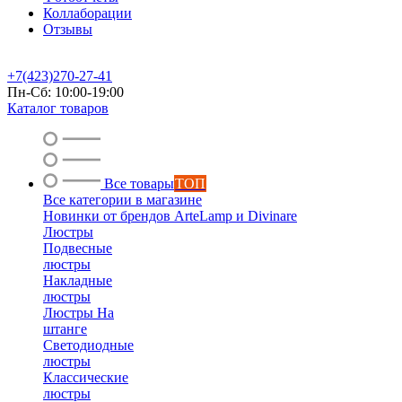
Коллаборации
Отзывы
+7(423)270-27-41
Пн-Сб: 10:00-19:00
Каталог товаров
Все товары
ТОП
Все категории в магазине
Новинки от брендов ArteLamp и Divinare
Люстры
Подвесные
люстры
Накладные
люстры
Люстры На
штанге
Светодиодные
люстры
Классические
люстры