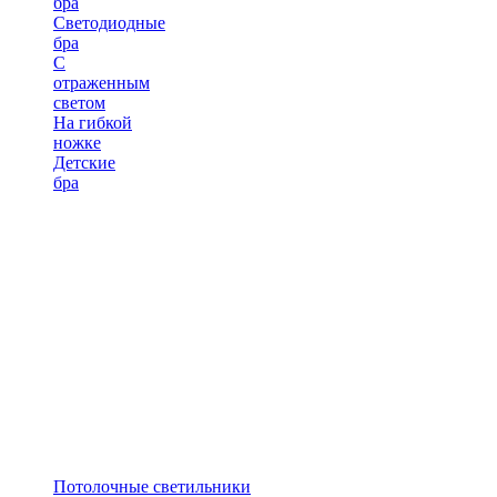
бра
Светодиодные
бра
С
отраженным
светом
На гибкой
ножке
Детские
бра
Потолочные светильники