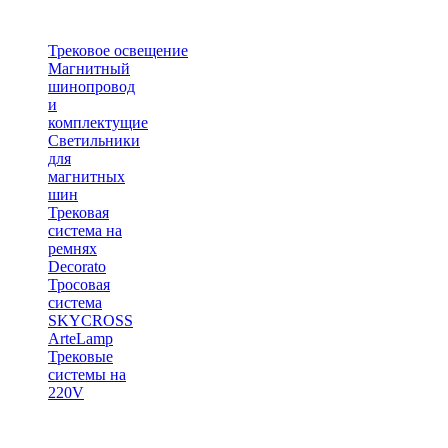
Трековое освещение
Магнитный
шинопровод
и
комплектущие
Светильники
для
магнитных
шин
Трековая
система на
ремнях
Decorato
Тросовая
система
SKYCROSS
ArteLamp
Трековые
системы на
220V