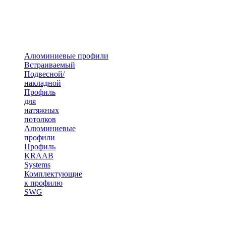
Алюминиевые профили
Встраиваемый
Подвесной/
накладной
Профиль
для
натяжных
потолков
Алюминиевые
профили
Профиль
KRAAB
Systems
Комплектующие
к профилю
SWG