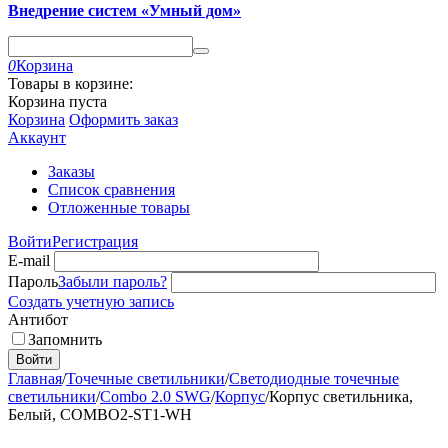
Внедрение систем «Умный дом»
0
Корзина
Товары в корзине:
Корзина пуста
Корзина
Оформить заказ
Аккаунт
Заказы
Список сравнения
Отложенные товары
Войти
Регистрация
E-mail
Пароль
Забыли пароль?
Создать учетную запись
Антибот
Запомнить
Войти
Главная
/
Точечные светильники
/
Светодиодные точечные
светильники
/
Combo 2.0 SWG
/
Корпус
/
Корпус светильника,
Белый, COMBO2-ST1-WH