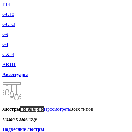
E14
GU10
GU5.3
G9
G4
GX53
AR111
Аксессуары
Люстры
популярно
Просмотреть
Всех типов
Назад к главному
Подвесные люстры