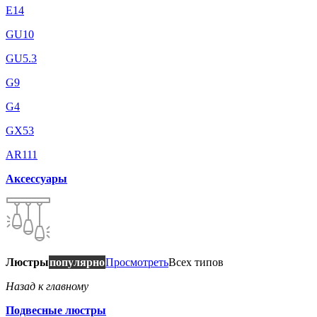
E14
GU10
GU5.3
G9
G4
GX53
AR111
Аксессуары
Люстры
популярно
Просмотреть
Всех типов
Назад к главному
Подвесные люстры