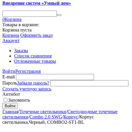
Внедрение систем «Умный дом»
0
Корзина
Товары в корзине:
Корзина пуста
Корзина
Оформить заказ
Аккаунт
Заказы
Список сравнения
Отложенные товары
Войти
Регистрация
E-mail
Пароль
Забыли пароль?
Создать учетную запись
Антибот
Запомнить
Войти
Главная
/
Точечные светильники
/
Светодиодные точечные
светильники
/
Combo 2.0 SWG
/
Корпус
/
Корпус
светильника,Черный, COMBO2-ST1-BL