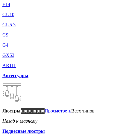
E14
GU10
GU5.3
G9
G4
GX53
AR111
Аксессуары
Люстры
популярно
Просмотреть
Всех типов
Назад к главному
Подвесные люстры