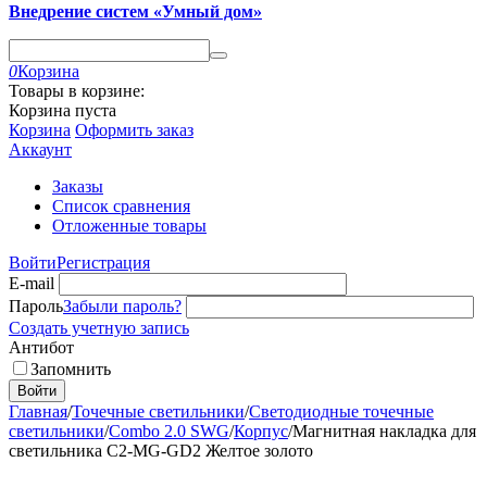
Внедрение систем «Умный дом»
0
Корзина
Товары в корзине:
Корзина пуста
Корзина
Оформить заказ
Аккаунт
Заказы
Список сравнения
Отложенные товары
Войти
Регистрация
E-mail
Пароль
Забыли пароль?
Создать учетную запись
Антибот
Запомнить
Войти
Главная
/
Точечные светильники
/
Светодиодные точечные
светильники
/
Combo 2.0 SWG
/
Корпус
/
Магнитная накладка для
светильника C2-MG-GD2 Желтое золото