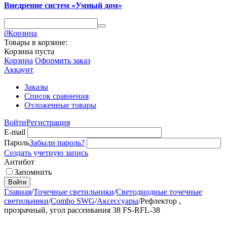
Внедрение систем «Умный дом»
0
Корзина
Товары в корзине:
Корзина пуста
Корзина
Оформить заказ
Аккаунт
Заказы
Список сравнения
Отложенные товары
Войти
Регистрация
E-mail
Пароль
Забыли пароль?
Создать учетную запись
Антибот
Запомнить
Войти
Главная
/
Точечные светильники
/
Светодиодные точечные
светильники
/
Combo SWG
/
Аксессуары
/
Рефлектор ,
прозрачный, угол рассеивания 38 FS-RFL-38