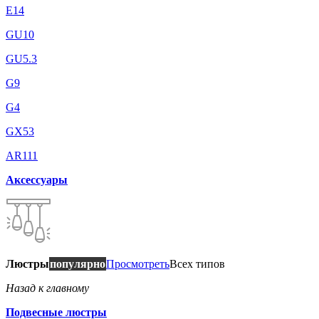
E14
GU10
GU5.3
G9
G4
GX53
AR111
Аксессуары
Люстры
популярно
Просмотреть
Всех типов
Назад к главному
Подвесные люстры