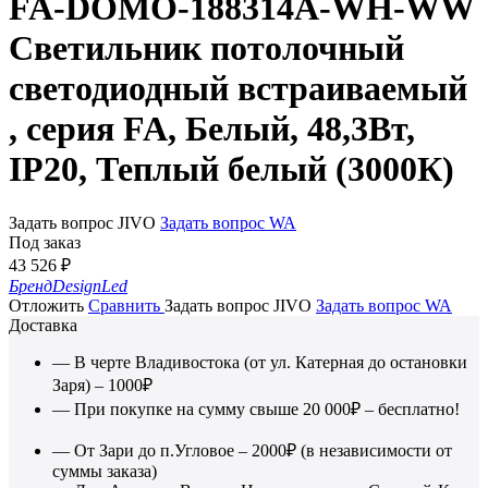
FA-DOMO-188314A-WH-WW
Светильник потолочный
светодиодный встраиваемый
, серия FA, Белый, 48,3Вт,
IP20, Теплый белый (3000К)
Задать вопрос JIVO
Задать вопрос WA
Под заказ
43 526
₽
Бренд
DesignLed
Отложить
Сравнить
Задать вопрос JIVO
Задать вопрос WA
Доставка
— В черте Владивостока (от ул. Катерная до остановки
Заря) – 1000₽
— При покупке на сумму свыше 20 000₽ – бесплатно!
— От Зари до п.Угловое – 2000₽ (в независимости от
суммы заказа)