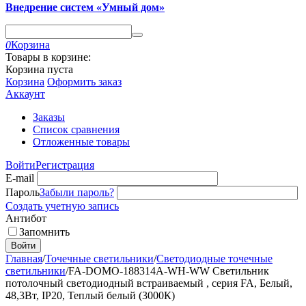
Внедрение систем «Умный дом»
0
Корзина
Товары в корзине:
Корзина пуста
Корзина
Оформить заказ
Аккаунт
Заказы
Список сравнения
Отложенные товары
Войти
Регистрация
E-mail
Пароль
Забыли пароль?
Создать учетную запись
Антибот
Запомнить
Войти
Главная
/
Точечные светильники
/
Светодиодные точечные
светильники
/
FA-DOMO-188314A-WH-WW Светильник
потолочный светодиодный встраиваемый , серия FA, Белый,
48,3Вт, IP20, Теплый белый (3000К)