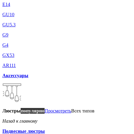
E14
GU10
GU5.3
G9
G4
GX53
AR111
Аксессуары
Люстры
популярно
Просмотреть
Всех типов
Назад к главному
Подвесные люстры