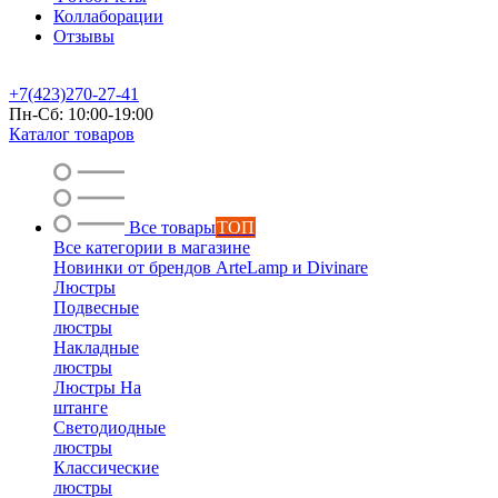
Коллаборации
Отзывы
+7(423)270-27-41
Пн-Сб: 10:00-19:00
Каталог товаров
Все товары
ТОП
Все категории в магазине
Новинки от брендов ArteLamp и Divinare
Люстры
Подвесные
люстры
Накладные
люстры
Люстры На
штанге
Светодиодные
люстры
Классические
люстры