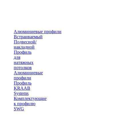
Алюминиевые профили
Встраиваемый
Подвесной/
накладной
Профиль
для
натяжных
потолков
Алюминиевые
профили
Профиль
KRAAB
Systems
Комплектующие
к профилю
SWG