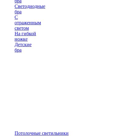
бра
Светодиодные
бра
С
отраженным
светом
На гибкой
ножке
Детские
бра
Потолочные светильники