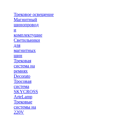
Трековое освещение
Магнитный
шинопровод
и
комплектущие
Светильники
для
магнитных
шин
Трековая
система на
ремнях
Decorato
Тросовая
система
SKYCROSS
ArteLamp
Трековые
системы на
220V