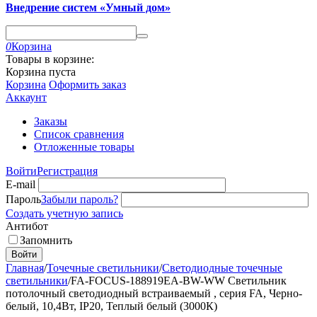
Внедрение систем «Умный дом»
0
Корзина
Товары в корзине:
Корзина пуста
Корзина
Оформить заказ
Аккаунт
Заказы
Список сравнения
Отложенные товары
Войти
Регистрация
E-mail
Пароль
Забыли пароль?
Создать учетную запись
Антибот
Запомнить
Войти
Главная
/
Точечные светильники
/
Светодиодные точечные
светильники
/
FA-FOCUS-188919EA-BW-WW Светильник
потолочный светодиодный встраиваемый , серия FA, Черно-
белый, 10,4Вт, IP20, Теплый белый (3000К)