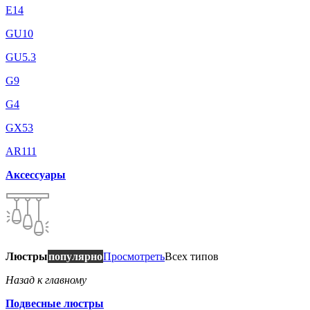
E14
GU10
GU5.3
G9
G4
GX53
AR111
Аксессуары
Люстры
популярно
Просмотреть
Всех типов
Назад к главному
Подвесные люстры