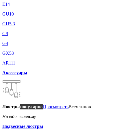
E14
GU10
GU5.3
G9
G4
GX53
AR111
Аксессуары
Люстры
популярно
Просмотреть
Всех типов
Назад к главному
Подвесные люстры