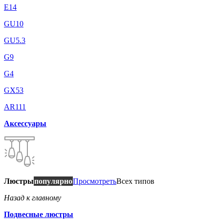
E14
GU10
GU5.3
G9
G4
GX53
AR111
Аксессуары
Люстры
популярно
Просмотреть
Всех типов
Назад к главному
Подвесные люстры