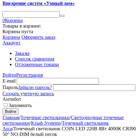
Внедрение систем «Умный дом»
0
Корзина
Товары в корзине:
Корзина пуста
Корзина
Оформить заказ
Аккаунт
Заказы
Список сравнения
Отложенные товары
Войти
Регистрация
E-mail
Пароль
Забыли пароль?
Создать учетную запись
Антибот
Запомнить
Войти
Главная
/
Точечные светильники
/
Светодиодные точечные
светильники
/
Kraab Systems
/
Точечный светильник
Arca
/
Точечный светильник COIN LED 220В 8Вт 4000К CRI90
50° NO-DIM белый песок