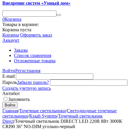
Внедрение систем «Умный дом»
0
Корзина
Товары в корзине:
Корзина пуста
Корзина
Оформить заказ
Аккаунт
Заказы
Список сравнения
Отложенные товары
Войти
Регистрация
E-mail
Пароль
Забыли пароль?
Создать учетную запись
Антибот
Запомнить
Войти
Главная
/
Точечные светильники
/
Светодиодные точечные
светильники
/
Kraab Systems
/
Точечный светильник
Direct
/
Точечный светильник DIRECT LED 220В 8Вт 3000К
CRI90 36° NO-DIM угольно-черный