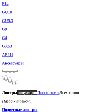
E14
GU10
GU5.3
G9
G4
GX53
AR111
Аксессуары
Люстры
популярно
Просмотреть
Всех типов
Назад к главному
Подвесные люстры