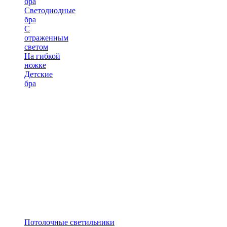
бра
Светодиодные
бра
С
отраженным
светом
На гибкой
ножке
Детские
бра
Потолочные светильники