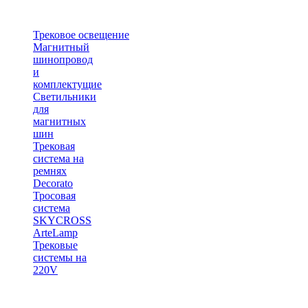
Трековое освещение
Магнитный
шинопровод
и
комплектущие
Светильники
для
магнитных
шин
Трековая
система на
ремнях
Decorato
Тросовая
система
SKYCROSS
ArteLamp
Трековые
системы на
220V