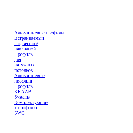
Алюминиевые профили
Встраиваемый
Подвесной/
накладной
Профиль
для
натяжных
потолков
Алюминиевые
профили
Профиль
KRAAB
Systems
Комплектующие
к профилю
SWG