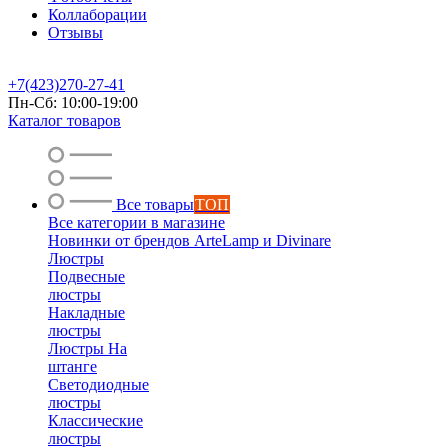
Коллаборации
Отзывы
+7(423)270-27-41
Пн-Сб: 10:00-19:00
Каталог товаров
Все товары
ТОП
Все категории в магазине
Новинки от брендов ArteLamp и Divinare
Люстры
Подвесные
люстры
Накладные
люстры
Люстры На
штанге
Светодиодные
люстры
Классические
люстры