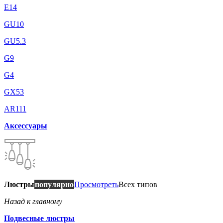
E14
GU10
GU5.3
G9
G4
GX53
AR111
Аксессуары
Люстры
популярно
Просмотреть
Всех типов
Назад к главному
Подвесные люстры