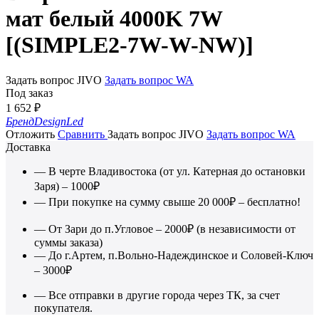
мат белый 4000K 7W
[(SIMPLE2-7W-W-NW)]
Задать вопрос JIVO
Задать вопрос WA
Под заказ
1 652
₽
Бренд
DesignLed
Отложить
Сравнить
Задать вопрос JIVO
Задать вопрос WA
Доставка
— В черте Владивостока (от ул. Катерная до остановки
Заря) – 1000₽
— При покупке на сумму свыше 20 000₽ – бесплатно!
— От Зари до п.Угловое – 2000₽ (в независимости от
суммы заказа)
— До г.Артем, п.Вольно-Надеждинское и Соловей-Ключ
– 3000₽
— Все отправки в другие города через ТК, за счет
покупателя.