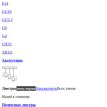
E14
GU10
GU5.3
G9
G4
GX53
AR111
Аксессуары
Люстры
популярно
Просмотреть
Всех типов
Назад к главному
Подвесные люстры