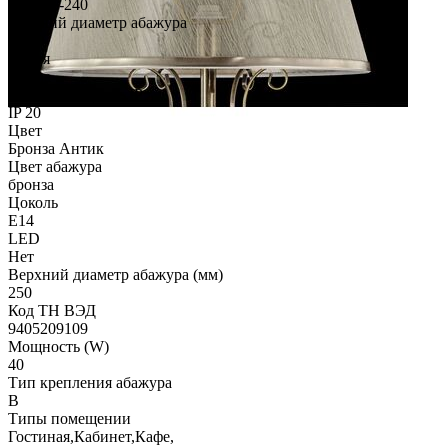
AC 220-240
Нижний диаметр абажура
380
Серия
Driana
Степень защиты, IP
IP 20
Цвет
Бронза Антик
Цвет абажура
бронза
Цоколь
E14
LED
Нет
Верхний диаметр абажура (мм)
250
Код ТН ВЭД
9405209109
Мощность (W)
40
Тип крепления абажура
B
Типы помещении
Гостиная,Кабинет,Кафе,