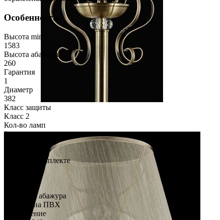
Особенности
Высота min
1583
Высота абажура
260
Гарантия
1
Диаметр
382
Класс защиты
Класс 2
Кол-во ламп
1
Коллекция
Classic
Лампы в комплекте
НЕТ
Материал
Металл
Материал абажура
Органза на ПВХ
Напряжение