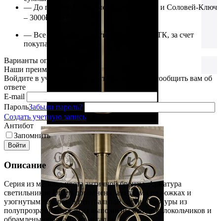
— До г.Артем, п.Вольно-Надеждинское и Соловей-Ключ
– 3000₽
— Все отправки в другие города через ТК, за счет
покупателя.
Варианты оплаты
Наши преимущества
Войдите в учётную запись, чтобы мы могли сообщить вам об
ответе
E-mail
Пароль
Забыли пароль?
Создать учетную запись
Антибот
Запомнить
Войти
Описание
Серия из металла цвета античной бронзы. Арматура
светильников Driana дополнена завитками на рожках и
узогнутым декором в центральной части. Абажуры из
полупрозрачной органзы выполнены в виде колокольчиков и
обрамлены ободками из металла.