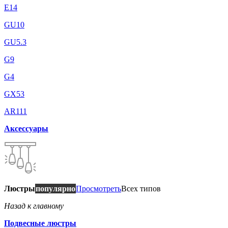
E14
GU10
GU5.3
G9
G4
GX53
AR111
Аксессуары
Люстры
популярно
Просмотреть
Всех типов
Назад к главному
Подвесные люстры