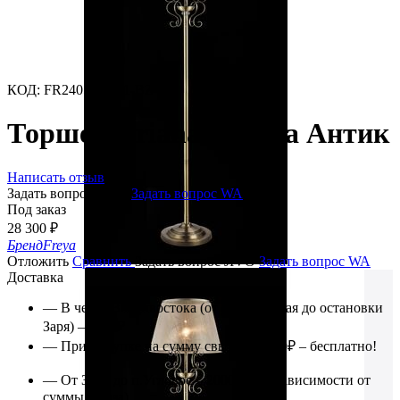
КОД
:
FR2405-FL-01-BZ
Торшер Driana Бронза Антик
Написать отзыв
Задать вопрос JIVO
Задать вопрос WA
Под заказ
28 300
₽
Бренд
Freya
Отложить
Сравнить
Задать вопрос JIVO
Задать вопрос WA
Доставка
— В черте Владивостока (от ул. Катерная до остановки
Заря) – 1000₽
— При покупке на сумму свыше 20 000₽ – бесплатно!
— От Зари до п.Угловое – 2000₽ (в независимости от
суммы заказа)